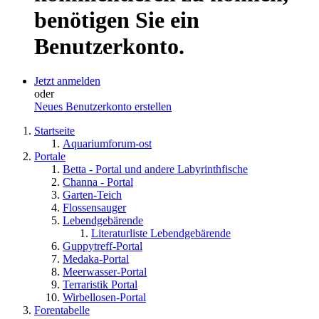
benötigen Sie ein
Benutzerkonto.
Jetzt anmelden
oder
Neues Benutzerkonto erstellen
Startseite
Aquariumforum-ost
Portale
Betta - Portal und andere Labyrinthfische
Channa - Portal
Garten-Teich
Flossensauger
Lebendgebärende
Literaturliste Lebendgebärende
Guppytreff-Portal
Medaka-Portal
Meerwasser-Portal
Terraristik Portal
Wirbellosen-Portal
Forentabelle